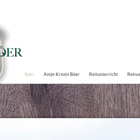
Start
Antje Kristin Böer
Reitunterricht
Reitve