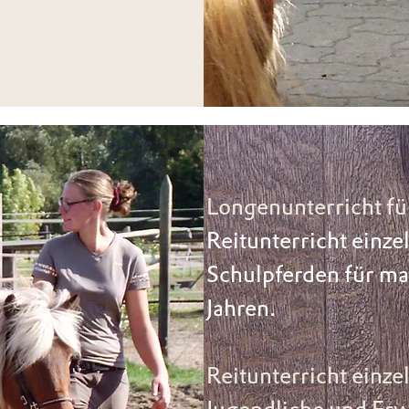
Longenunterricht fü
Reitunterricht einze
Schulpferden für ma
Jahren.
Reitunterricht einze