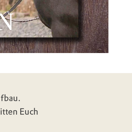
N
ufbau.
itten Euch