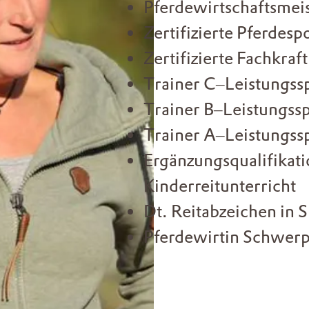
Pferdewirtschaftsmeis
Zertifizierte Pferdes
Zertifizierte Fachkraf
Trainer C–Leistungss
Trainer B–Leistungss
Trainer A–Leistungss
Ergänzungsqualifikati
Kinderreitunterricht
Dt. Reitabzeichen in 
Pferdewirtin Schwerp