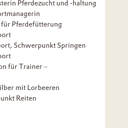
terin Pferdezucht und -haltung
portmanagerin
t für Pferdefütterung
port
port, Schwerpunkt Springen
port
on für Trainer –
Silber mit Lorbeeren
unkt Reiten