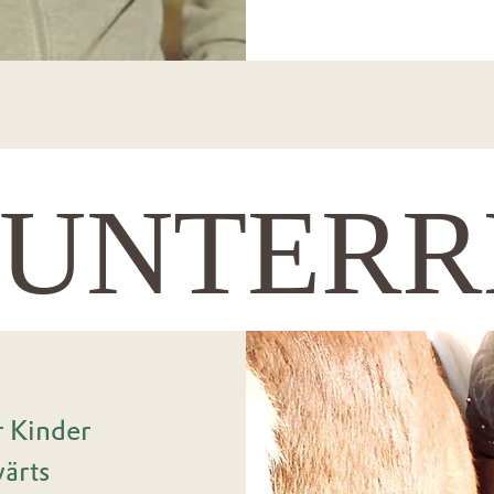
TUNTERR
r Kinder
wärts